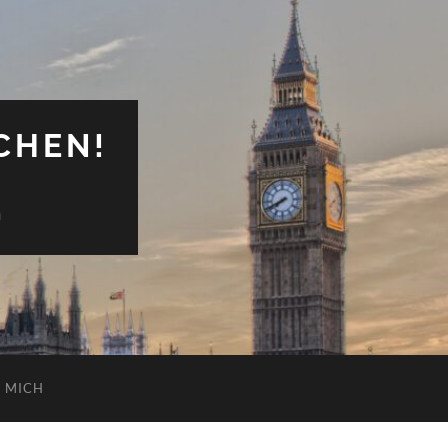
CHEN!
n
 MICH