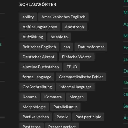
Ju
SCHLAGWÖRTER
M
ability
Amerikanisches Englisch
Ap
Anführungszeichen
Apostroph
M
Aufzählung
be able to
n
Britisches Englisch
can
Datumsformat
Fe
Deutscher Akzent
Einfache Wörter
Ja
einzelne Buchstaben
EPUB
D
formal language
Grammatikalische Fehler
N
Großschreibung
informal language
O
Komma
Kommata
Mengen
S
Morphologie
Parallelismus
Partikelverben
Passiv
Past participle
A
Past tense
Present perfect