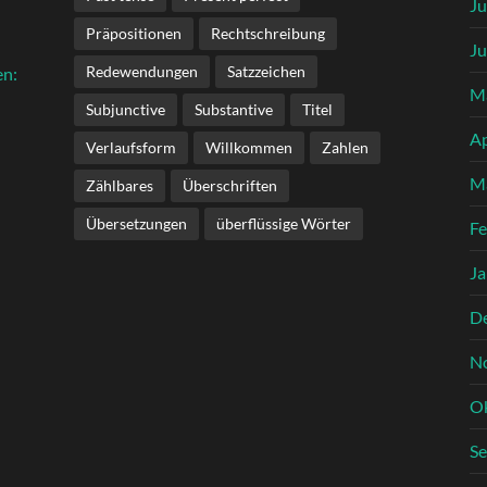
Ju
Präpositionen
Rechtschreibung
Ju
Redewendungen
Satzzeichen
en:
M
Subjunctive
Substantive
Titel
Ap
Verlaufsform
Willkommen
Zahlen
M
Zählbares
Überschriften
Übersetzungen
überflüssige Wörter
Fe
Ja
D
N
O
S