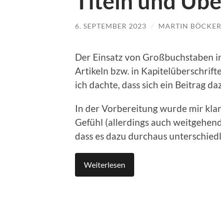
Titeln und Übe
6. SEPTEMBER 2023
/
MARTIN BÖCKE
Der Ein­satz von Großbuch­staben i
Artikeln bzw. in Kapitelüber­schrifte
ich dachte, dass sich ein Beitrag da
In der Vor­bere­itung wurde mir klar
Gefühl (allerd­ings auch weit­ge­hend
dass es dazu dur­chaus unter­schiedl
Weit­er­lesen