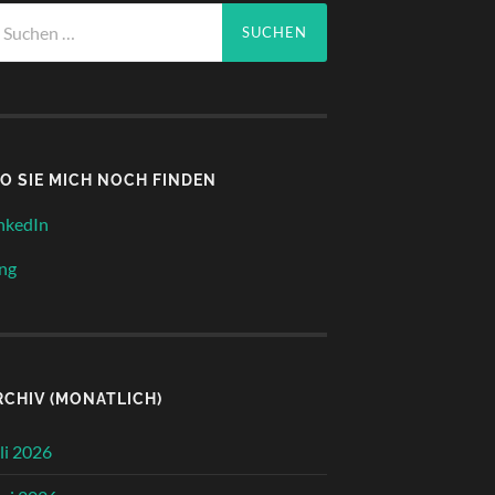
chen
ch:
O SIE MICH NOCH FINDEN
nkedIn
ng
RCHIV (MONATLICH)
li 2026