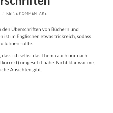
rschriften
R
/
KEINE KOMMENTARE
n den Über­schriften von Büch­ern und
n ist im Englis­chen etwas trick­re­ich, sodass
zu lohnen sollte.
, dass ich selb­st das The­ma auch nur nach
 kor­rekt) umge­set­zt habe. Nicht klar war mir,
iche Ansicht­en gibt.