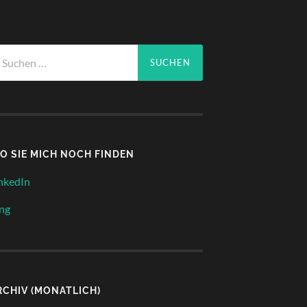
chen
ch:
O SIE MICH NOCH FINDEN
nkedIn
ng
RCHIV (MONATLICH)