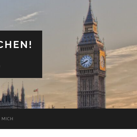
CHEN!
n
 MICH