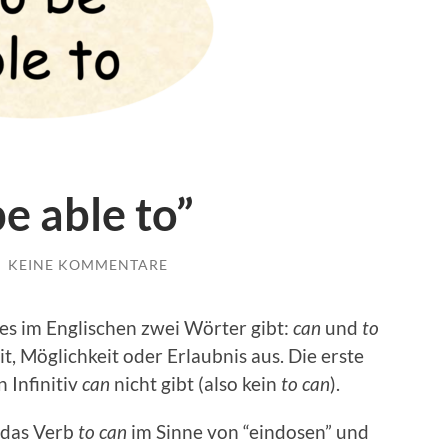
be able to”
/
KEINE KOMMENTARE
 es im Englis­chen zwei Wörter gibt:
can
und
to
it, Möglichkeit oder Erlaub­nis aus. Die erste
n Infini­tiv
can
nicht gibt (also kein
to can
).
h das Verb
to can
im Sinne von “ein­dosen” und