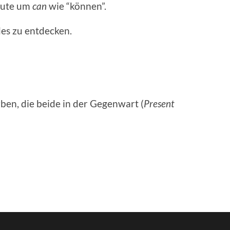
heute um
can
wie “kön­nen”.
es zu ent­deck­en.
en, die bei­de in der Gegen­wart (
Present