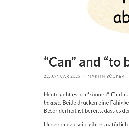
“Can” and “to 
22. JANUAR 2025
/
MARTIN BÖCKER
Heute geht es um “kön­nen”, für das
be able
. Bei­de drück­en eine Fähigke
Beson­der­heit ist bere­its, dass es de
Um genau zu sein, gibt es natür­lic