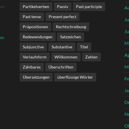
Partikelverben
Passiv
Past participle
A
Past tense
Present perfect
Ju
Präpositionen
Rechtschreibung
Ju
Redewendungen
Satzzeichen
en:
M
Subjunctive
Substantive
Titel
Ap
Verlaufsform
Willkommen
Zahlen
M
Zählbares
Überschriften
Übersetzungen
überflüssige Wörter
Fe
Ja
D
N
O