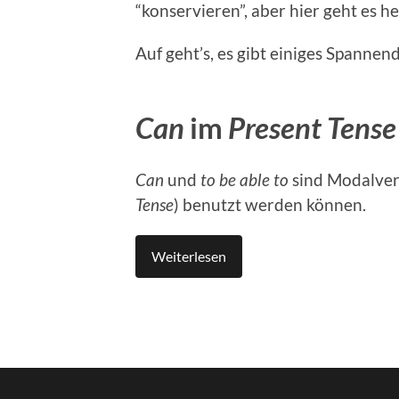
“kon­servieren”, aber hier geht es 
Auf geht’s, es gibt einiges Span­nen­d
Can
im
Present Tense
Can
und
to be able to
sind Modalver­b
Tense
) benutzt wer­den kön­nen.
Weit­er­lesen