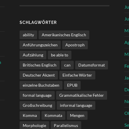
Ju
Ju
SCHLAGWÖRTER
M
ability
Amerikanisches Englisch
Ap
Anführungszeichen
Apostroph
M
Aufzählung
be able to
n
Britisches Englisch
can
Datumsformat
Fe
Deutscher Akzent
Einfache Wörter
Ja
einzelne Buchstaben
EPUB
D
formal language
Grammatikalische Fehler
N
Großschreibung
informal language
O
Komma
Kommata
Mengen
S
Morphologie
Parallelismus