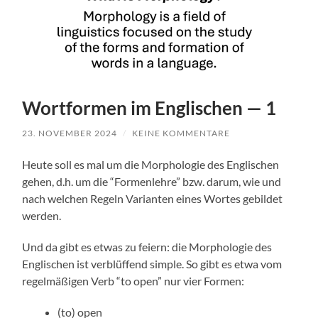
Wortformen im Englischen — 1
23. NOVEMBER 2024
/
KEINE KOMMENTARE
Heute soll es mal um die Mor­pholo­gie des Englis­chen
gehen, d.h. um die “For­men­lehre” bzw. darum, wie und
nach welchen Regeln Vari­anten eines Wortes gebildet
wer­den.
Und da gibt es etwas zu feiern: die Mor­pholo­gie des
Englis­chen ist verblüf­fend sim­ple. So gibt es etwa vom
regelmäßi­gen Verb “to open” nur vier For­men:
(to) open