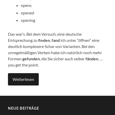
opens
opened
open­ing
Das war’s. Bei dem Ver­such, eine deutsche
Entsprechung zu
find­en
,
fand
ich unter “öff­nen” eine
deut­lich kom­plexere Schar von Vari­anten. Bei den
unregelmäßi­gen Ver­ben habe ich natür­lich noch mehr
For­men
gefun­den
, die Sie sich­er auch sel­ber
fän­den
. …
you get the point.
Weit­er­lesen
NEUE BEITRÄGE