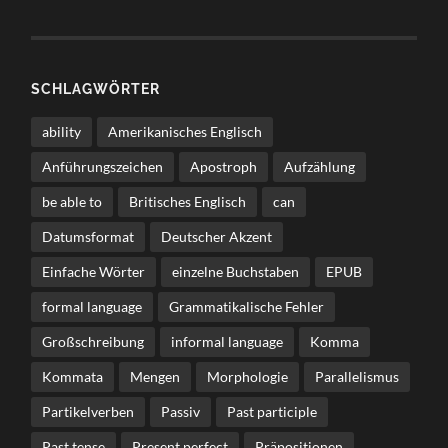
SCHLAGWÖRTER
ability
Amerikanisches Englisch
Anführungszeichen
Apostroph
Aufzählung
be able to
Britisches Englisch
can
Datumsformat
Deutscher Akzent
Einfache Wörter
einzelne Buchstaben
EPUB
formal language
Grammatikalische Fehler
Großschreibung
informal language
Komma
Kommata
Mengen
Morphologie
Parallelismus
Partikelverben
Passiv
Past participle
Past tense
Present perfect
Präpositionen