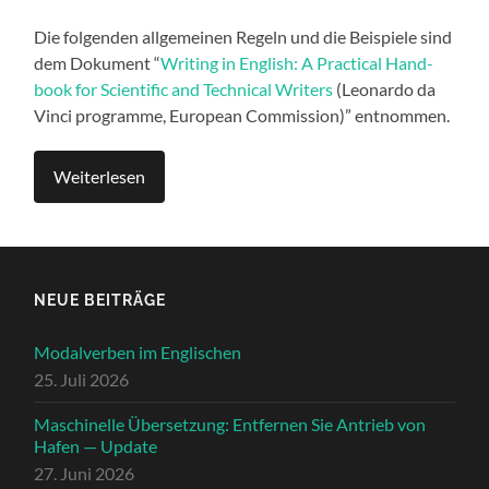
Die fol­gen­den all­ge­meinen Regeln und die Beispiele sind
dem Doku­ment “
Writ­ing in Eng­lish: A Prac­ti­cal Hand­
book for Sci­en­tif­ic and Tech­ni­cal Writ­ers
(Leonar­do da
Vin­ci pro­gramme, Euro­pean Com­mis­sion)” ent­nom­men.
Weit­er­lesen
NEUE BEITRÄGE
Modalverben im Englischen
25. Juli 2026
Maschinelle Übersetzung: Entfernen Sie Antrieb von
Hafen — Update
27. Juni 2026