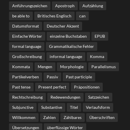
Anführungszeichen
Apostroph
Aufzählung
be able to
Britisches Englisch
can
Datumsformat
Deutscher Akzent
Einfache Wörter
einzelne Buchstaben
EPUB
formal language
Grammatikalische Fehler
Großschreibung
informal language
Komma
Kommata
Mengen
Morphologie
Parallelismus
Partikelverben
Passiv
Past participle
Past tense
Present perfect
Präpositionen
Rechtschreibung
Redewendungen
Satzzeichen
Subjunctive
Substantive
Titel
Verlaufsform
Willkommen
Zahlen
Zählbares
Überschriften
Übersetzungen
überflüssige Wörter