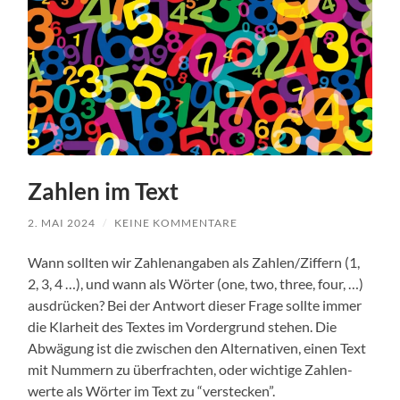
Zahlen im Text
2. MAI 2024
/
KEINE KOMMENTARE
Wann soll­ten wir Zahle­nangaben als Zahlen/Ziffern (1,
2, 3, 4 …), und wann als Wörter (one, two, three, four, …)
aus­drück­en? Bei der Antwort dieser Frage sollte immer
die Klarheit des Textes im Vorder­grund ste­hen. Die
Abwä­gung ist die zwis­chen den Alter­na­tiv­en, einen Text
mit Num­mern zu über­fracht­en, oder wichtige Zahlen­
werte als Wörter im Text zu “ver­steck­en”.