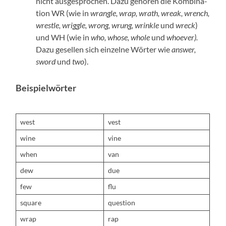
nicht aus­ge­sprochen. Dazu gehören die Kom­bi­na­
tion WR (wie in
wran­gle, wrap, wrath, wreak, wrench,
wres­tle, wrig­gle, wrong, wrung, wrin­kle
und
wreck
)
und WH (wie in
who, whose, whole
und
who­ev­er).
Dazu gesellen sich einzelne Wörter wie
answer,
sword
und
two
).
Beispielwörter
west
vest
wine
vine
when
van
dew
due
few
flu
square
ques­tion
wrap
rap