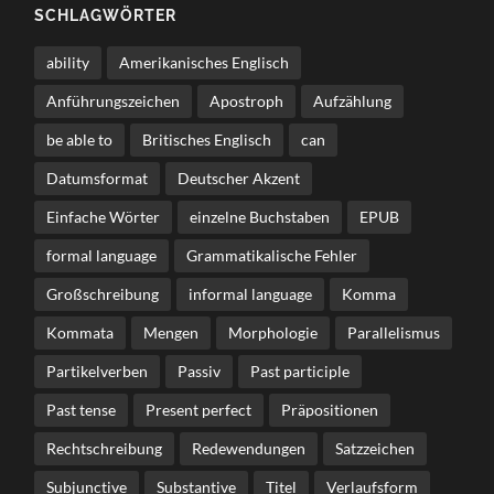
SCHLAGWÖRTER
ability
Amerikanisches Englisch
Anführungszeichen
Apostroph
Aufzählung
be able to
Britisches Englisch
can
Datumsformat
Deutscher Akzent
Einfache Wörter
einzelne Buchstaben
EPUB
formal language
Grammatikalische Fehler
Großschreibung
informal language
Komma
Kommata
Mengen
Morphologie
Parallelismus
Partikelverben
Passiv
Past participle
Past tense
Present perfect
Präpositionen
Rechtschreibung
Redewendungen
Satzzeichen
Subjunctive
Substantive
Titel
Verlaufsform