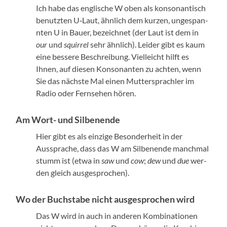
Ich habe das englis­che W oben als kon­so­nan­tisch
benutzten U‑Laut, ähn­lich dem kurzen, unges­pan­
nten U in Bauer, beze­ich­net (der Laut ist dem in
our
und
squir­rel
sehr ähn­lich). Lei­der gibt es kaum
eine bessere Beschrei­bung. Vielle­icht hil­ft es
Ihnen, auf diesen Kon­so­nan­ten zu acht­en, wenn
Sie das näch­ste Mal einen Mut­ter­sprach­ler im
Radio oder Fernse­hen hören.
Am Wort- und Silbenende
Hier gibt es als einzige Beson­der­heit in der
Aussprache, dass das W am Sil­be­nende manch­mal
stumm ist (etwa in
saw
und
cow
;
dew
und
due
wer­
den gle­ich aus­ge­sprochen).
Wo der Buchstabe nicht ausgesprochen wird
Das W wird in auch in anderen Kom­bi­na­tio­nen