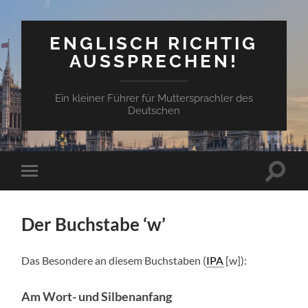
ENGLISCH RICHTIG
AUSSPRECHEN!
Ein kleiner Führer für Muttersprachler des
Deutschen
Suchfe
Mobile-
ein-/a
Menü
ein-/ausblenden
Der Buchstabe ‘w’
Das Beson­dere an diesem Buch­staben (
IPA
[w]):
Am Wort- und Silbenanfang