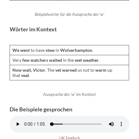
Beispiel­wörter für die Aussprache des ‘w’
Wörter im Kontext
We went
to have
stew
in
Wolver­hamp­ton
.
Very
few watch­ers wait­ed
in the
wet weath­er
.
Now wait, Vic­tor
. The
vet warned
us not to
warm
up
that
veal
.
Aussprache des ‘w’ im Kon­text
Die Beispiele gesprochen
UK Englisch