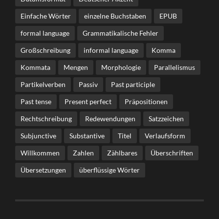
Einfache Wörter
einzelne Buchstaben
EPUB
formal language
Grammatikalische Fehler
Großschreibung
informal language
Komma
Kommata
Mengen
Morphologie
Parallelismus
Partikelverben
Passiv
Past participle
Past tense
Present perfect
Präpositionen
Rechtschreibung
Redewendungen
Satzzeichen
Subjunctive
Substantive
Titel
Verlaufsform
Willkommen
Zahlen
Zählbares
Überschriften
Übersetzungen
überflüssige Wörter