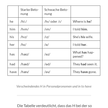
Starke Beto­
Schwache Beto­
nung
nung
he
/hi:/
/hı/ oder /ı/
Where is
he
?
him
/hım/
/ım/
I told
him
.
his
/hız/
/ız/
She’s
his
wife.
her
/hɛ/
/ə/
I told
her
.
What
has
hap­
has
/hæz/
/əz/
pened?
had
/hæd/
/əd/
They
had
seen it.
have
/hæv/
/əv/
They
have
gone.
Ver­schwinden­des H in Per­son­al­pronomen und in
to have
Die Tabelle verdeut­licht, dass das H bei der so