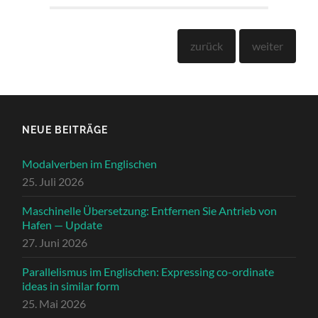
zurück
weit­er
NEUE BEITRÄGE
Modalverben im Englischen
25. Juli 2026
Maschinelle Übersetzung: Entfernen Sie Antrieb von
Hafen — Update
27. Juni 2026
Parallelismus im Englischen: Expressing co-ordinate
ideas in similar form
25. Mai 2026