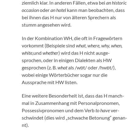
ziem­lich klar. In anderen Fällen, etwa bei
an his­toric
occa­sion
oder
an hotel
kann man beobacht­en, dass
bei ihnen das H nur von älteren Sprech­ern als
stumm ange­se­hen wird.
In der Kom­bi­na­tion WH, die oft in Fragewörtern
vorkommt (Beispiele sind
what, where, why, when,
white,
und
whether
) wird das H nicht aus­ge­
sprochen, oder in eini­gen Dialek­ten als HW
gesprochen (z. B.
what
als
/
wɒt
/ oder /h
wɒt
/),
wobei einige Wörter­büch­er sog­ar nur die
Aussprache mit HW lis­ten.
Eine weit­ere Beson­der­heit ist, dass das H manch­
mal in Zusam­men­hang mit Per­son­al­pronomen,
Pos­ses­sivpronomen und dem Verb
to have
ver­
schwindet (dies wird „schwache Beto­nung“ genan­
nt).