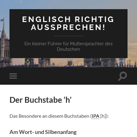
ENGLISCH RICHTIG
AUSSPRECHEN!
Ein kleiner Führer für Muttersprachler des
Deutschen
Suchfe
Mobile-
ein-/a
Menü
ein-/ausblenden
Der Buchstabe ‘h’
Das Beson­dere an diesem Buch­staben (
IPA
[h]):
Am Wort- und Silbenanfang