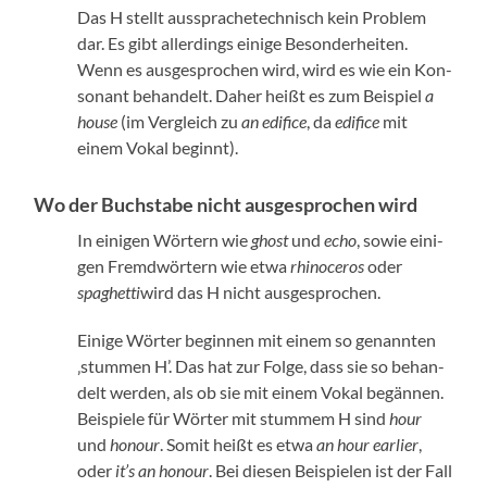
Das H stellt ausspra­chetech­nisch kein Prob­lem
dar. Es gibt allerd­ings einige Besonder­heiten.
Wenn es aus­ge­sprochen wird, wird es wie ein Kon­
so­nant behan­delt. Daher heißt es zum Beispiel
a
house
(im Ver­gle­ich zu
an edi­fice
, da
edi­fice
mit
einem Vokal begin­nt).
Wo der Buchstabe nicht ausgesprochen wird
In eini­gen Wörtern wie
ghost
und
echo
, sowie eini­
gen Fremd­wörtern wie etwa
rhi­noc­er­os
oder
spaghet­ti
wird das H nicht aus­ge­sprochen.
Einige Wörter begin­nen mit einem so genan­nten
‚stum­men H’. Das hat zur Folge, dass sie so behan­
delt wer­den, als ob sie mit einem Vokal begän­nen.
Beispiele für Wörter mit stum­mem H sind
hour
und
hon­our
. Somit heißt es etwa
an hour ear­li­er
,
oder
it’s an hon­our
. Bei diesen Beispie­len ist der Fall