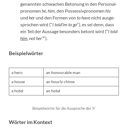
genan­nten schwachen Beto­nung in den Per­son­al­
pronomen
he, him,
den Pos­ses­sivpronomen
his
und
her
und den For­men von
to have
nicht aus­ge­
sprochen wird (“
I told’im to go
“), es sei denn, dass
ein Teil der Aus­sage beson­ders betont wird (“
I told
him
, not her“
“).
Beispielwörter
a hero
an hon­ourable man
a house
an hourly chime
a hotel
an hotel
Beispiel­wörter für die Aussprache des ‘h’
Wörter im Kontext