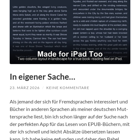
In eigener Sache…
23. MÄRZ 2026
/
KEINE KOMMENTARE
Als jemand der sich für Fremd­sprachen inter­essiert und
Büch­er in anderen Sprachen als mein­er deutschen Mut­
ter­sprache liest, bin ich schon länger auf der Suche nach
der per­fek­ten App für das Lesen von EPUB-Büch­ern, mit
der ich schnell und leicht Absätze über­set­zen lassen
kann. Ich habe keine gefun­den und daher den Babel