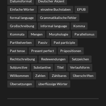
Datumsformat
Deutscher Akzent
Einfache Wörter
einzelne Buchstaben
EPUB
formal language
Grammatikalische Fehler
Großschreibung
informal language
Komma
Kommata
Mengen
Morphologie
Parallelismus
Partikelverben
Passiv
Past participle
Past tense
Present perfect
Präpositionen
Rechtschreibung
Redewendungen
Satzzeichen
Subjunctive
Substantive
Titel
Verlaufsform
Willkommen
Zahlen
Zählbares
Überschriften
Übersetzungen
überflüssige Wörter