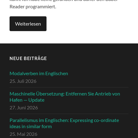
Read­er pro­gram­miert.
Weit­er­lesen
NEUE BEITRÄGE
Modalverben im Englischen
25. Juli 2026
Maschinelle Übersetzung: Entfernen Sie Antrieb von
Hafen — Update
27. Juni 2026
Parallelismus im Englischen: Expressing co-ordinate
ideas in similar form
25. Mai 2026