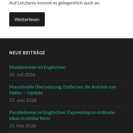
Auf Let­zteres kommt es gele­gentlich auch an.
Weit­er­lesen
NEUE BEITRÄGE
Modalverben im Englischen
25. Juli 2026
Maschinelle Übersetzung: Entfernen Sie Antrieb von
Hafen — Update
27. Juni 2026
Parallelismus im Englischen: Expressing co-ordinate
ideas in similar form
25. Mai 2026