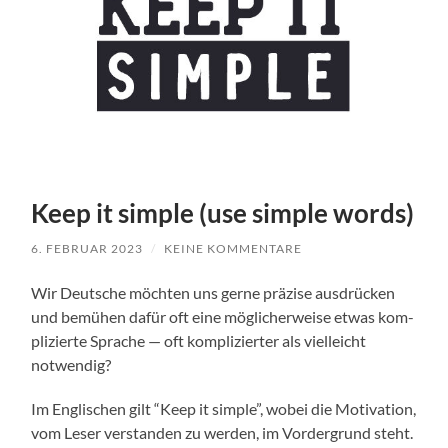
Keep it simple (use simple words)
6. FEBRUAR 2023
/
KEINE KOMMENTARE
Wir Deutsche möcht­en uns gerne präzise aus­drück­en
und bemühen dafür oft eine möglicher­weise etwas kom­
plizierte Sprache — oft kom­pliziert­er als vielle­icht
notwendig?
Im Englis­chen gilt “Keep it sim­ple”, wobei die Moti­va­tion,
vom Leser ver­standen zu wer­den, im Vorder­grund ste­ht.