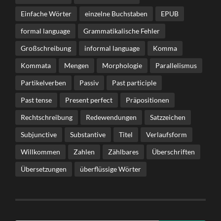
Einfache Wörter
einzelne Buchstaben
EPUB
formal language
Grammatikalische Fehler
Großschreibung
informal language
Komma
Kommata
Mengen
Morphologie
Parallelismus
Partikelverben
Passiv
Past participle
Past tense
Present perfect
Präpositionen
Rechtschreibung
Redewendungen
Satzzeichen
Subjunctive
Substantive
Titel
Verlaufsform
Willkommen
Zahlen
Zählbares
Überschriften
Übersetzungen
überflüssige Wörter