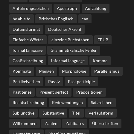
Anführungszeichen
Apostroph
Aufzählung
be able to
Britisches Englisch
can
Datumsformat
Deutscher Akzent
Einfache Wörter
einzelne Buchstaben
EPUB
formal language
Grammatikalische Fehler
Großschreibung
informal language
Komma
Kommata
Mengen
Morphologie
Parallelismus
Partikelverben
Passiv
Past participle
Past tense
Present perfect
Präpositionen
Rechtschreibung
Redewendungen
Satzzeichen
Subjunctive
Substantive
Titel
Verlaufsform
Willkommen
Zahlen
Zählbares
Überschriften
Übersetzungen
überflüssige Wörter