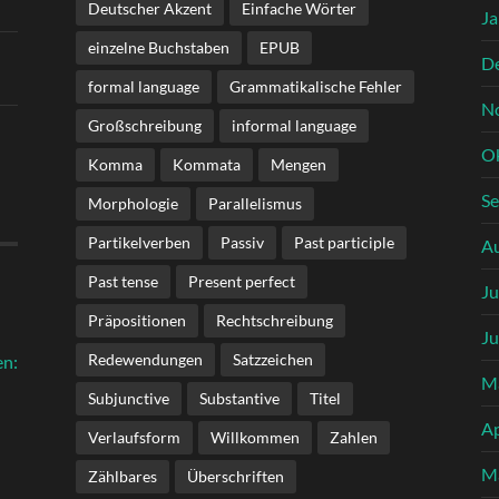
Deutscher Akzent
Einfache Wörter
Ja
einzelne Buchstaben
EPUB
D
formal language
Grammatikalische Fehler
N
Großschreibung
informal language
O
Komma
Kommata
Mengen
S
Morphologie
Parallelismus
Partikelverben
Passiv
Past participle
A
Past tense
Present perfect
Ju
Präpositionen
Rechtschreibung
Ju
Redewendungen
Satzzeichen
en:
M
Subjunctive
Substantive
Titel
Ap
Verlaufsform
Willkommen
Zahlen
M
Zählbares
Überschriften