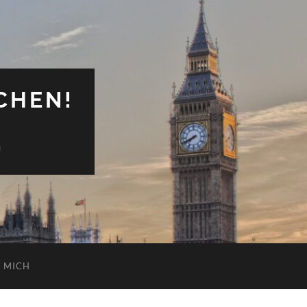
CHEN!
n
 MICH