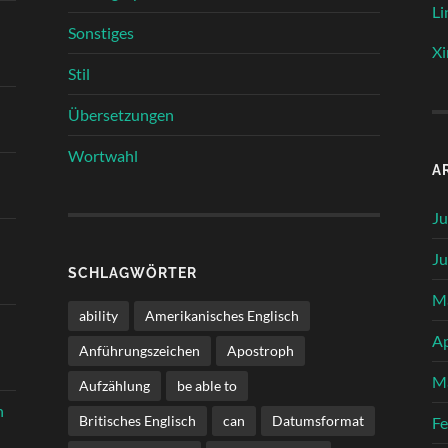
Li
Sonstiges
Xi
Stil
Übersetzungen
Wortwahl
A
Ju
Ju
SCHLAGWÖRTER
M
ability
Amerikanisches Englisch
Ap
Anführungszeichen
Apostroph
M
Aufzählung
be able to
n
Britisches Englisch
can
Datumsformat
Fe