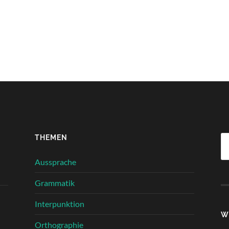
THEMEN
Su
na
Aussprache
Grammatik
Interpunktion
W
Orthographie