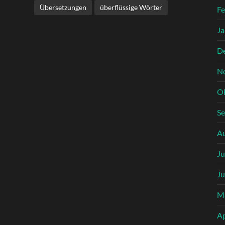
Übersetzungen
überflüssige Wörter
Fe
Ja
D
N
O
S
A
Ju
Ju
M
Ap