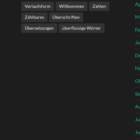
Ap
Verlaufsform
Willkommen
Zahlen
M
Zählbares
Überschriften
Übersetzungen
überflüssige Wörter
Fe
Ja
D
N
O
S
A
Ju
Ju