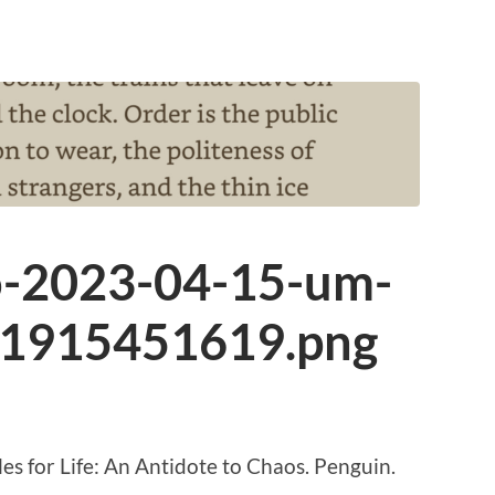
o-2023-04-15-um-
81915451619.png
es for Life: An Anti­dote to Chaos. Pen­guin.