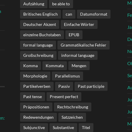
M
Aufzählung
be able to
n
Britisches Englisch
can
Datumsformat
Fe
Deutscher Akzent
Einfache Wörter
Ja
einzelne Buchstaben
EPUB
D
formal language
Grammatikalische Fehler
N
Großschreibung
informal language
O
Komma
Kommata
Mengen
S
Morphologie
Parallelismus
Partikelverben
Passiv
Past participle
A
Past tense
Present perfect
Ju
Präpositionen
Rechtschreibung
Ju
Redewendungen
Satzzeichen
en:
M
Subjunctive
Substantive
Titel