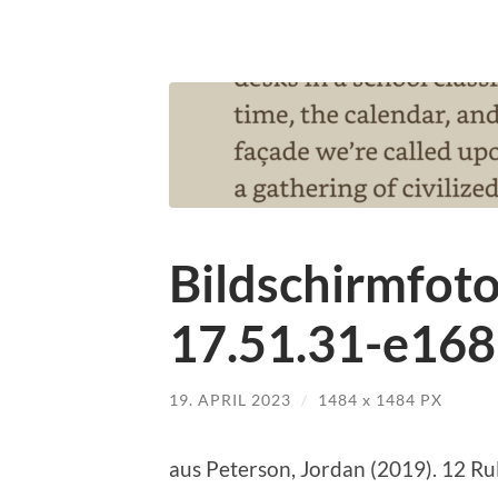
Bildschirmfot
17.51.31-e16
19. APRIL 2023
/
1484
x
1484 PX
aus Peter­son, Jor­dan (2019). 12 Rul