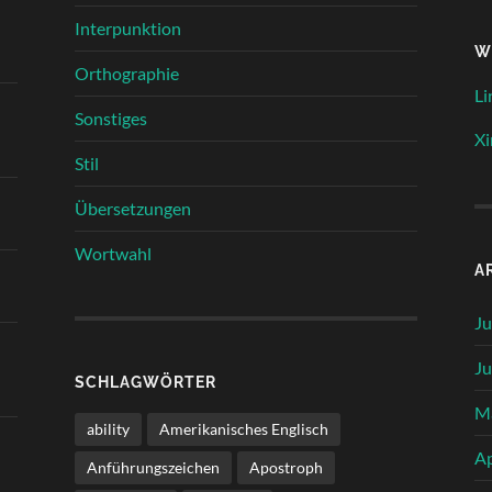
Interpunktion
W
Orthographie
Li
Sonstiges
Xi
Stil
Übersetzungen
Wortwahl
A
Ju
Ju
SCHLAGWÖRTER
M
ability
Amerikanisches Englisch
Ap
Anführungszeichen
Apostroph