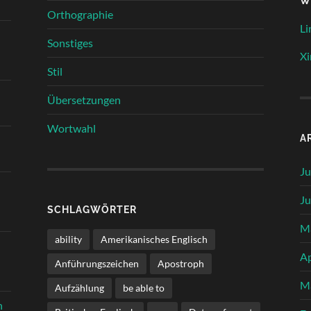
W
Orthographie
Li
Sonstiges
Xi
Stil
Übersetzungen
Wortwahl
A
Ju
Ju
SCHLAGWÖRTER
M
ability
Amerikanisches Englisch
Ap
Anführungszeichen
Apostroph
M
Aufzählung
be able to
n