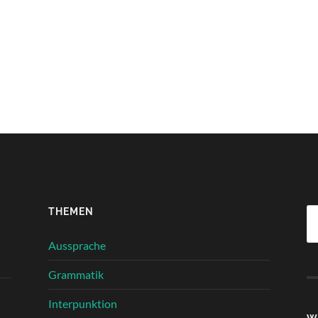
THEMEN
Su
na
Aussprache
Grammatik
Interpunktion