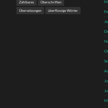
M
Zählbares
Überschriften
Übersetzungen
überflüssige Wörter
Fe
Ja
D
N
O
S
A
Ju
Ju
M