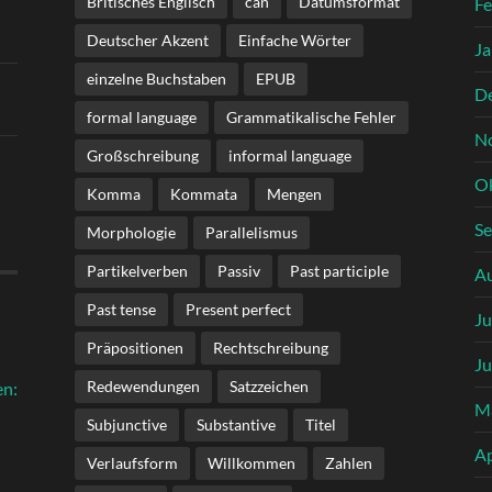
Britisches Englisch
can
Datumsformat
Fe
Deutscher Akzent
Einfache Wörter
Ja
einzelne Buchstaben
EPUB
D
formal language
Grammatikalische Fehler
N
Großschreibung
informal language
O
Komma
Kommata
Mengen
S
Morphologie
Parallelismus
Partikelverben
Passiv
Past participle
A
Past tense
Present perfect
Ju
Präpositionen
Rechtschreibung
Ju
Redewendungen
Satzzeichen
en:
M
Subjunctive
Substantive
Titel
Ap
Verlaufsform
Willkommen
Zahlen