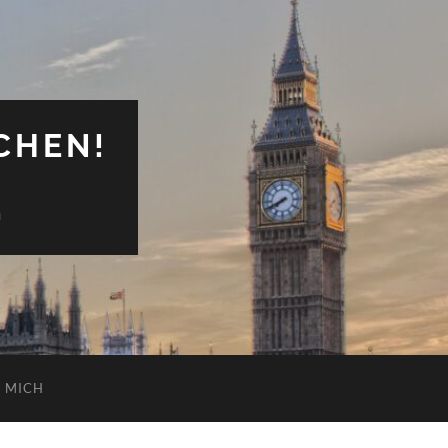
CHEN!
n
 MICH