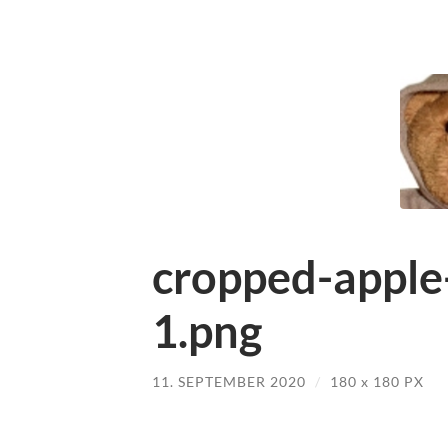
cropped-apple
1.png
11. SEPTEMBER 2020
/
180
x
180 PX