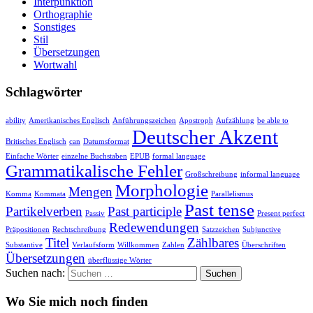
Interpunktion
Orthographie
Sonstiges
Stil
Übersetzungen
Wortwahl
Schlagwörter
ability
Amerikanisches Englisch
Anführungszeichen
Apostroph
Aufzählung
be able to
Deutscher Akzent
Britisches Englisch
can
Datumsformat
Einfache Wörter
einzelne Buchstaben
EPUB
formal language
Grammatikalische Fehler
Großschreibung
informal language
Morphologie
Mengen
Komma
Kommata
Parallelismus
Past tense
Partikelverben
Past participle
Passiv
Present perfect
Redewendungen
Präpositionen
Rechtschreibung
Satzzeichen
Subjunctive
Titel
Zählbares
Substantive
Verlaufsform
Willkommen
Zahlen
Überschriften
Übersetzungen
überflüssige Wörter
Suchen nach:
Wo Sie mich noch finden