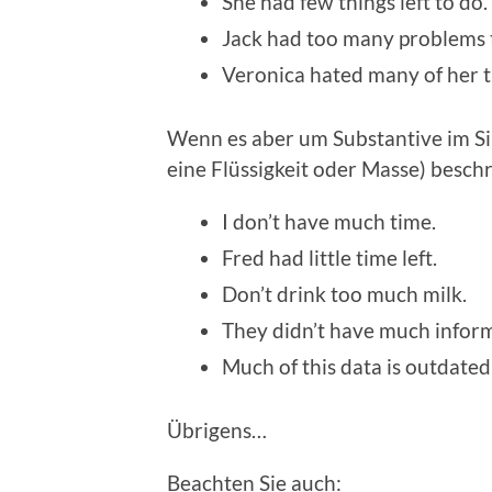
She had few things left to do.
Jack had too many prob­lems 
Veron­i­ca hat­ed many of her tr
Wenn es aber um Sub­stan­tive im Si
eine Flüs­sigkeit oder Masse) beschr
I don’t have much time.
Fred had lit­tle time left.
Don’t drink too much milk.
They did­n’t have much infor­m
Much of this data is out­dat­ed
Übri­gens…
Beacht­en Sie auch: