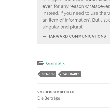
ever, for any rea­son what­so­ev­er,
Instead, if you need to use the w
an item of infor­ma­tion”. But usu­
sin­gu­lar and plur­al.
HAR­WARD COM­MU­NI­CA­TIONS
Grammatik
MENGEN
ZÄHLBARES
VORHERIGER BEITRAG
Die Beiträge