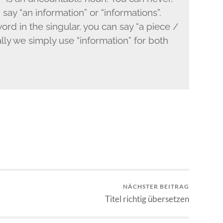
 say “an infor­ma­tion” or “infor­ma­tions”.
ord in the sin­gu­lar, you can say “a piece /
al­ly we sim­ply use “infor­ma­tion” for both
NÄCHSTER BEITRAG
Titel richtig übersetzen