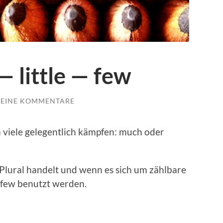
 little — few
EINE KOMMENTARE
m viele gele­gentlich kämpfen: much oder
 Plur­al han­delt und wenn es sich um zählbare
few benutzt wer­den.