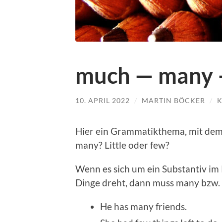
much — many —
10. APRIL 2022
/
MARTIN BÖCKER
/
K
Hier ein Gram­matik­the­ma, mit de
many? Lit­tle oder few?
Wenn es sich um ein Sub­stan­tiv im
Dinge dreht, dann muss many bzw. 
He has many friends.