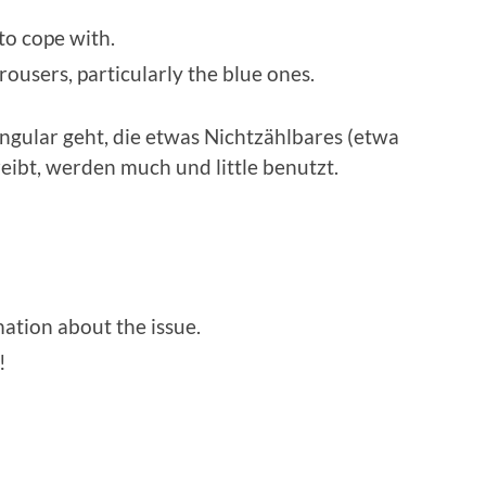
to cope with.
ousers, par­tic­u­lar­ly the blue ones.
n­gu­lar geht, die etwas Nichtzählbares (etwa
eibt, wer­den much und lit­tle benutzt.
a­tion about the issue.
!