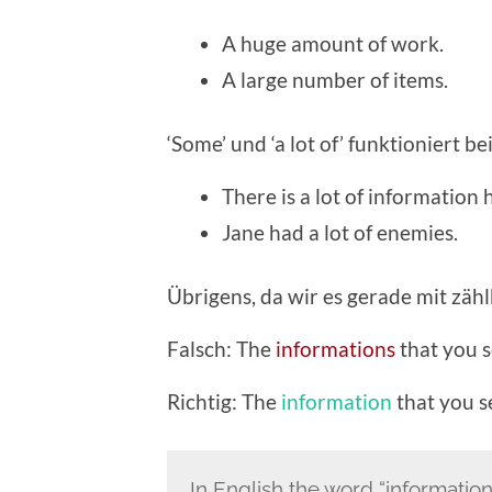
A huge amount of work.
A large num­ber of items.
‘Some’ und ‘a lot of’ funk­tion­iert be
There is a lot of infor­ma­tion 
Jane had a lot of ene­mies.
Übri­gens, da wir es ger­ade mit zä
Falsch: The
infor­ma­tions
that you s
Richtig: The
infor­ma­tion
that you s
In Eng­lish the word “infor­ma­tio