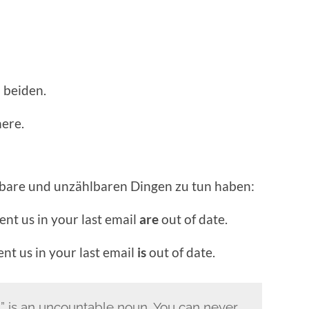
i bei­den.
here.
hlbare und unzählbaren Din­gen zu tun haben:
ent us in your last email
are
out of date.
ent us in your last email
is
out of date.
n” is an uncount­able noun. You can nev­er,