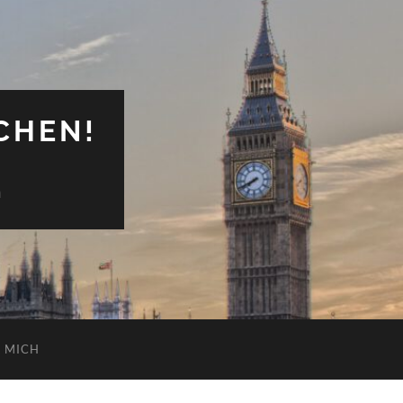
CHEN!
n
 MICH