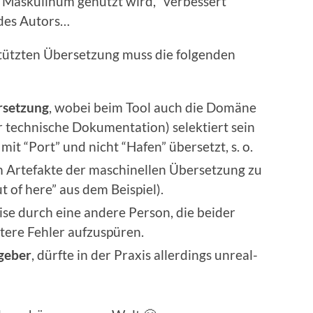
hes Maskulinum genutzt wird, “verbessert”
 des Autors…
ützten Über­set­zung muss die fol­gen­den
set­zung
, wobei beim Tool auch die Domäne
ech­nis­che Doku­men­ta­tion) selek­tiert sein
it “Port” und nicht “Hafen” über­set­zt, s. o.
m Arte­fak­te der maschinellen Über­set­zung zu
ut of here” aus dem Beispiel).
­weise durch eine andere Per­son, die bei­der
­ere Fehler aufzus­püren.
e­ber
, dürfte in der Prax­is allerd­ings unre­al­