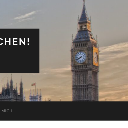
CHEN!
n
 MICH