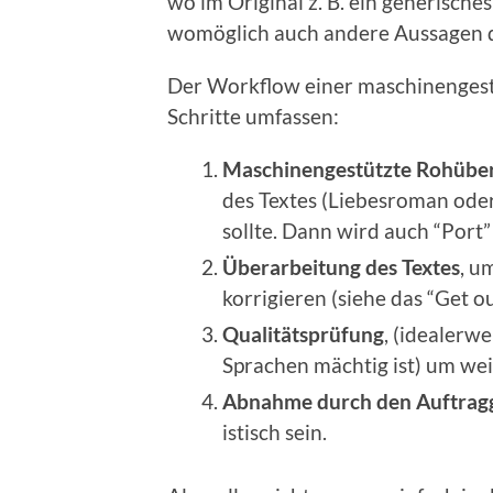
wo im Orig­i­nal z. B. ein gener­isc
wom­öglich auch andere Aus­sagen
Der Work­flow ein­er maschi­nengest
Schritte umfassen:
Maschi­nengestützte Rohüber­
des Textes (Liebesro­man oder t
sollte. Dann wird auch “Port” m
Über­ar­beitung des Textes
, u
kor­rigieren (siehe das “Get o
Qual­ität­sprü­fung
, (ide­al­er
Sprachen mächtig ist) um weit
Abnahme durch den Auf­tragg
is­tisch sein.