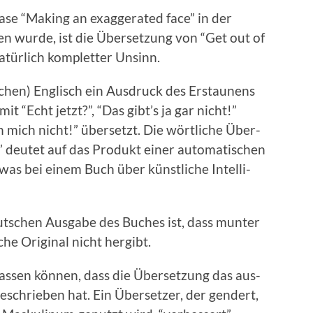
se “Mak­ing an exag­ger­at­ed face” in der
gen wurde, ist die Über­set­zung von “Get out of
tür­lich kom­plet­ter Unsinn.
s­chen) Englisch ein Aus­druck des Erstaunens
t “Echt jet­zt?”, “Das gibt’s ja gar nicht!”
h mich nicht!” über­set­zt. Die wörtliche Über­
 deutet auf das Pro­dukt ein­er automa­tis­chen
was bei einem Buch über kün­stliche Intel­li­
eutschen Aus­gabe des Buch­es ist, dass munter
he Orig­i­nal nicht hergibt.
assen kön­nen, dass die Über­set­zung das aus­
eschrieben hat. Ein Über­set­zer, der gen­dert,