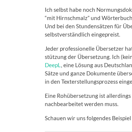
Ich selb­st habe noch Nor­mungs­dok
“mit Hirn­schmalz” und Wörter­buch
Und bei den Stun­den­sätzen für Über
selb­stver­ständlich eingepreist.
Jed­er pro­fes­sionelle Über­set­zer 
stützung der Über­set­zung. Ich (kein
DeepL
, eine Lösung aus Deutsch­lan
Sätze und ganze Doku­mente über­set
in den Tex­ter­stel­lung­sprozess ein
Eine Rohüber­set­zung ist allerd­ing
nach­bear­beit­et wer­den muss.
Schauen wir uns fol­gen­des Beispiel 