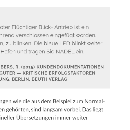
t­er Flüchtiger Blick= Antrieb ist ein
end ver­schlossen einge­fügt wor­den.
, zu blinken. Die blaue LED blinkt weit­er.
n Hafen und tra­gen Sie NADEL ein.
BERS, R. (2015) KUN­DEN­DOKU­MEN­TA­TIO­NEN
­GÜTER — KRI­TIS­CHE ERFOL­GS­FAK­TOREN
UNG. BERLIN, BEUTH VER­LAG
zun­gen wie die aus dem Beispiel zum Nor­mal­
sien gehörten, sind langsam vor­bei. Das liegt
ineller Über­set­zun­gen immer weit­er