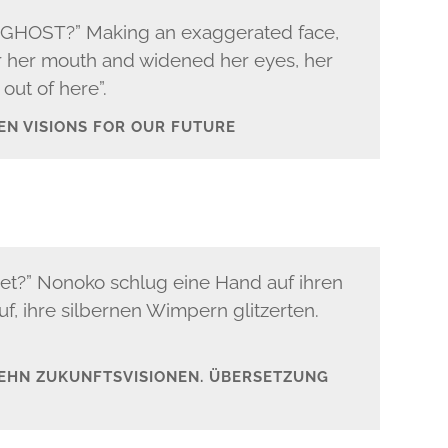
OST?” Mak­ing an exag­ger­at­ed face,
 her mouth and widened her eyes, her
t out of here”.
 TEN VISIONS FOR OUR FUTURE
net?” Nonoko schlug eine Hand auf ihren
, ihre sil­ber­nen Wim­pern glitzerten.
ZEHN ZUKUN­FTSVI­SIO­NEN. ÜBER­SET­ZUNG