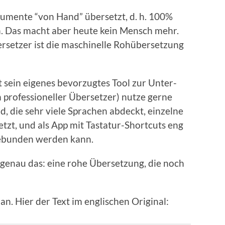
u­mente “von Hand” über­set­zt, d. h. 100%
. Das macht aber heute kein Men­sch mehr.
­set­zer ist die maschinelle Rohüber­set­zung
hat sein eigenes bevorzugtes Tool zur Unter­
 pro­fes­sioneller Über­set­zer) nutze gerne
d, die sehr viele Sprachen abdeckt, einzelne
­zt, und als App mit Tas­tatur-Short­cuts eng
ge­bun­den wer­den kann.
s genau das: eine rohe Über­set­zung, die noch
an. Hier der Text im englis­chen Orig­i­nal: