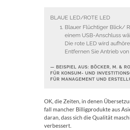
BLAUE LED/ROTE LED
Blauer Flüchtiger Blick/ Ro
einem USB-Anschluss währ
Die rote LED wird aufhören
Ent­fer­nen Sie Antrieb vo
BEISPIEL AUS: BÖCK­ER, M. & RO
FÜR KON­SUM- UND INVESTI­TION­S
FÜR MAN­AGE­MENT UND ERSTEL­L
OK, die Zeit­en, in denen Über­set­
fall manch­er Bil­lig­pro­duk­te aus A
daran, dass sich die Qual­ität masch
verbessert.