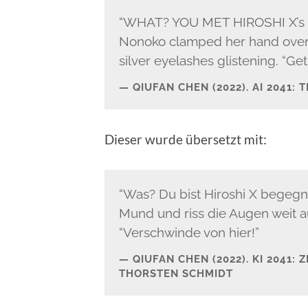
“WHAT? YOU MET HIROSHI X’s GH
Nonoko clamped her hand over
sil­ver eye­lash­es glis­ten­ing. “Ge
QIU­FAN CHEN (2022). AI 2041:
Dieser wurde über­set­zt mit:
“Was? Du bist Hiroshi X begeg­
Mund und riss die Augen weit auf
“Ver­schwinde von hier!”
QIU­FAN CHEN (2022). KI 2041: 
THORSTEN SCHMIDT