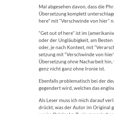
Mal abge­se­hen davon, dass die Phra
Über­set­zung kom­plett unter­schla­
here” mit “Ver­schwinde von hier” na
“Get out of here” ist im (amerikani
oder der Ungläu­bigkeit, am Besten mi
oder, je nach Kon­text, mit “Ver­arsc
set­zung mit “Ver­schwinde von hier”
Über­set­zung ohne Nachar­beit hin, 
genz nicht ganz ohne Ironie ist.
Eben­falls prob­lema­tisch bei der d
gegen­dert wird, welch­es das englis­c
Als Leser muss ich mich darauf ver­l
drückt, was der Autor im Orig­i­nal g